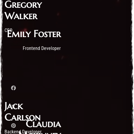
Gregory
Walker
CEO
Emily Foster
Frontend Developer
Jack
Carlson
Claudia
Backend Developer