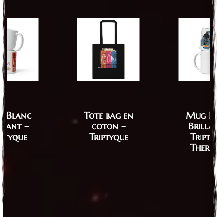
 Blanc
Tote bag en
Mug B
llant –
coton –
Brilla
iptyque
Triptyque
Tripty
Therm