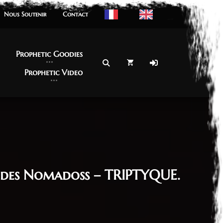
Nous Soutenir
Nous Soutenir
Contact
Contact
Prophetic Goodies
Prophetic Goodies
Prophetic Video
Prophetic Video
s des Nomadoss – TRIPTYQUE.