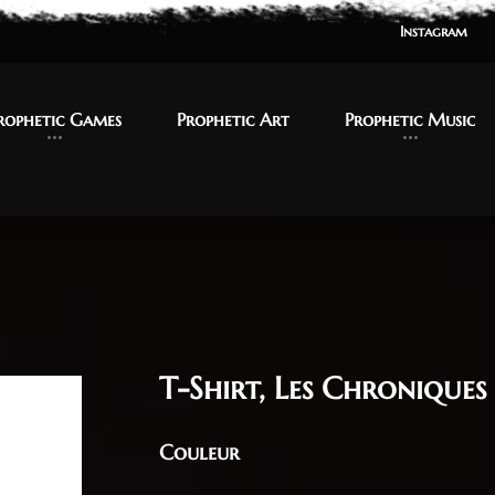
Instagram
Instagram
rophetic Games
rophetic Games
Prophetic Art
Prophetic Art
Prophetic Music
Prophetic Music
T-Shirt, Les Chronique
Couleur