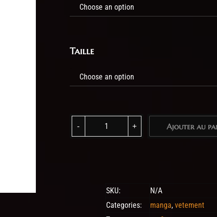
Taille
T-shirt unisexe - Triptyque quantity
Ajouter au pa
Ajouter au pa
SKU:
N/A
Categories:
manga
,
vetement