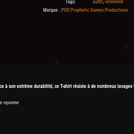
Tags:
outfit
,
vetement
Marque :
PGP
,
Prophetic Games Productions
âce à son extrême durabilité, ce T-shirt résiste à de nombreux lavages 
de rayonne