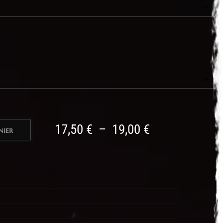
Plage
17,50
€
–
19,00
€
nier
nier
de
prix :
17,50 €
à
19,00 €